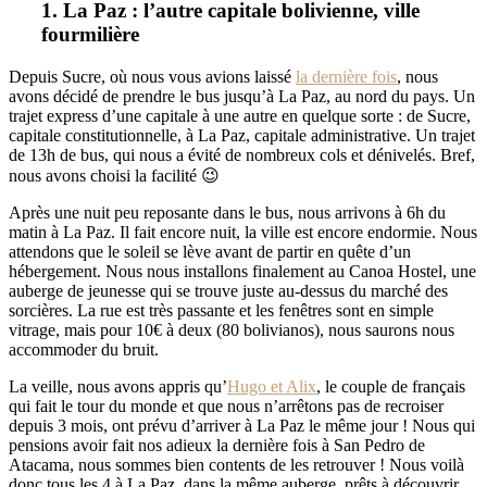
1. La Paz : l’autre capitale bolivienne, ville
fourmilière
Depuis Sucre, où nous vous avions laissé
la dernière fois
, nous
avons décidé de prendre le bus jusqu’à La Paz, au nord du pays. Un
trajet express d’une capitale à une autre en quelque sorte : de Sucre,
capitale constitutionnelle, à La Paz, capitale administrative. Un trajet
de 13h de bus, qui nous a évité de nombreux cols et dénivelés. Bref,
nous avons choisi la facilité 😉
Après une nuit peu reposante dans le bus, nous arrivons à 6h du
matin à La Paz. Il fait encore nuit, la ville est encore endormie. Nous
attendons que le soleil se lève avant de partir en quête d’un
hébergement. Nous nous installons finalement au Canoa Hostel, une
auberge de jeunesse qui se trouve juste au-dessus du marché des
sorcières. La rue est très passante et les fenêtres sont en simple
vitrage, mais pour 10€ à deux (80 bolivianos), nous saurons nous
accommoder du bruit.
La veille, nous avons appris qu’
Hugo et Alix
, le couple de français
qui fait le tour du monde et que nous n’arrêtons pas de recroiser
depuis 3 mois, ont prévu d’arriver à La Paz le même jour ! Nous qui
pensions avoir fait nos adieux la dernière fois à San Pedro de
Atacama, nous sommes bien contents de les retrouver ! Nous voilà
donc tous les 4 à La Paz, dans la même auberge, prêts à découvrir