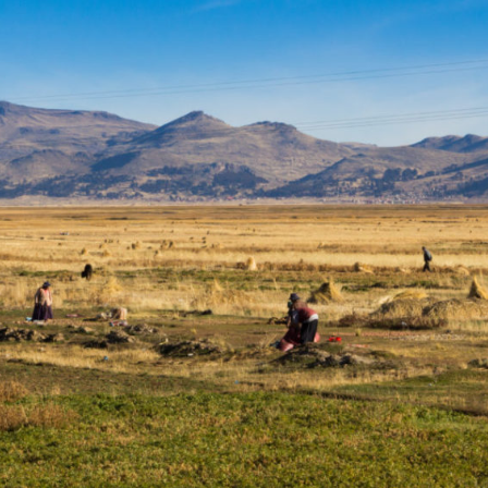
Accueil
Amérique du Sud 2018
L’itinéraire
Matériel et budget
Carnet de route
Toutes les étapes
Chili
Argentine
Bolivie
Pérou
Equateur
Colombie
Bilan et budget par pays
Nos autres voyages
Eurovélo 6 2015
Corse 2016
Vélodyssée 2017
Route des Grandes Alpes 2019
Conseils aux voyageurs
Vidéos