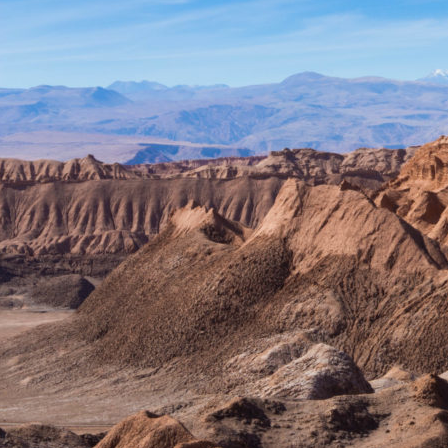
Accueil
Amérique du Sud 2018
L’itinéraire
Matériel et budget
Carnet de route
Toutes les étapes
Chili
Argentine
Bolivie
Pérou
Equateur
Colombie
Bilan et budget par pays
Nos autres voyages
Eurovélo 6 2015
Corse 2016
Vélodyssée 2017
Route des Grandes Alpes 2019
Conseils aux voyageurs
Vidéos