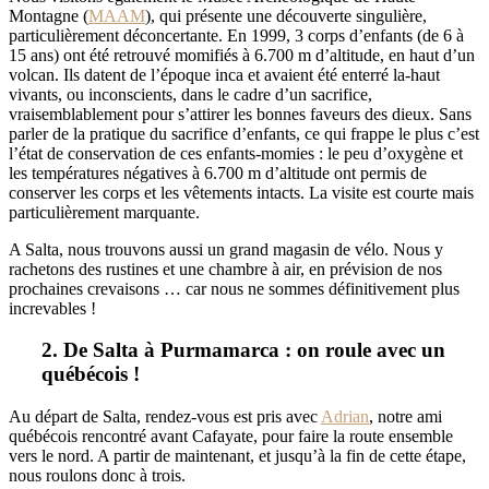
Montagne (
MAAM
), qui présente une découverte singulière,
particulièrement déconcertante. En 1999, 3 corps d’enfants (de 6 à
15 ans) ont été retrouvé momifiés à 6.700 m d’altitude, en haut d’un
volcan. Ils datent de l’époque inca et avaient été enterré la-haut
vivants, ou inconscients, dans le cadre d’un sacrifice,
vraisemblablement pour s’attirer les bonnes faveurs des dieux. Sans
parler de la pratique du sacrifice d’enfants, ce qui frappe le plus c’est
l’état de conservation de ces enfants-momies : le peu d’oxygène et
les températures négatives à 6.700 m d’altitude ont permis de
conserver les corps et les vêtements intacts. La visite est courte mais
particulièrement marquante.
A Salta, nous trouvons aussi un grand magasin de vélo. Nous y
rachetons des rustines et une chambre à air, en prévision de nos
prochaines crevaisons … car nous ne sommes définitivement plus
increvables !
2. De Salta à Purmamarca : on roule avec un
québécois !
Au départ de Salta, rendez-vous est pris avec
Adrian
, notre ami
québécois rencontré avant Cafayate, pour faire la route ensemble
vers le nord. A partir de maintenant, et jusqu’à la fin de cette étape,
nous roulons donc à trois.