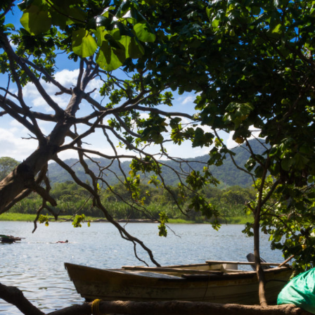
Accueil
Amérique du Sud 2018
L’itinéraire
Matériel et budget
Carnet de route
Toutes les étapes
Chili
Argentine
Bolivie
Pérou
Equateur
Colombie
Bilan et budget par pays
Nos autres voyages
Eurovélo 6 2015
Corse 2016
Vélodyssée 2017
Route des Grandes Alpes 2019
Conseils aux voyageurs
Vidéos