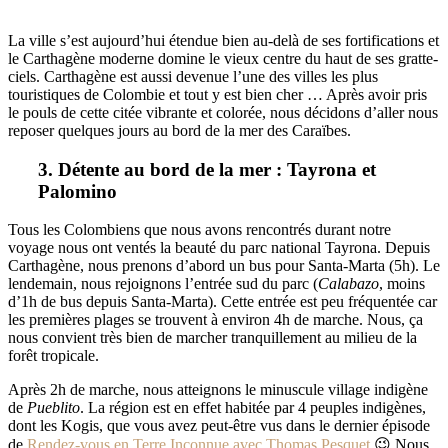
La ville s’est aujourd’hui étendue bien au-delà de ses fortifications et
le Carthagène moderne domine le vieux centre du haut de ses gratte-
ciels. Carthagène est aussi devenue l’une des villes les plus
touristiques de Colombie et tout y est bien cher … Après avoir pris
le pouls de cette citée vibrante et colorée, nous décidons d’aller nous
reposer quelques jours au bord de la mer des Caraïbes.
3. Détente au bord de la mer : Tayrona et
Palomino
Tous les Colombiens que nous avons rencontrés durant notre
voyage nous ont ventés la beauté du parc national Tayrona. Depuis
Carthagène, nous prenons d’abord un bus pour Santa-Marta (5h). Le
lendemain, nous rejoignons l’entrée sud du parc (
Calabazo
, moins
d’1h de bus depuis Santa-Marta). Cette entrée est peu fréquentée car
les premières plages se trouvent à environ 4h de marche. Nous, ça
nous convient très bien de marcher tranquillement au milieu de la
forêt tropicale.
Après 2h de marche, nous atteignons le minuscule village indigène
de
Pueblito
. La région est en effet habitée par 4 peuples indigènes,
dont les Kogis, que vous avez peut-être vus dans le dernier épisode
de
Rendez-vous en Terre Inconnue avec Thomas Pesquet
😉 Nous