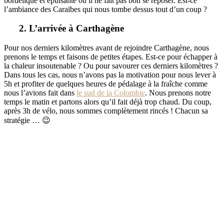
bordélique et épuisante où il ne fait pas bon se reposer. Est-ce
l’ambiance des Caraïbes qui nous tombe dessus tout d’un coup ?
2. L’arrivée à Carthagène
Pour nos derniers kilomètres avant de rejoindre Carthagène, nous
prenons le temps et faisons de petites étapes. Est-ce pour échapper à
la chaleur insoutenable ? Ou pour savourer ces derniers kilomètres ?
Dans tous les cas, nous n’avons pas la motivation pour nous lever à
5h et profiter de quelques heures de pédalage à la fraîche comme
nous l’avions fait dans
le sud de la Colombie
. Nous prenons notre
temps le matin et partons alors qu’il fait déjà trop chaud. Du coup,
après 3h de vélo, nous sommes complètement rincés ! Chacun sa
stratégie … 😉